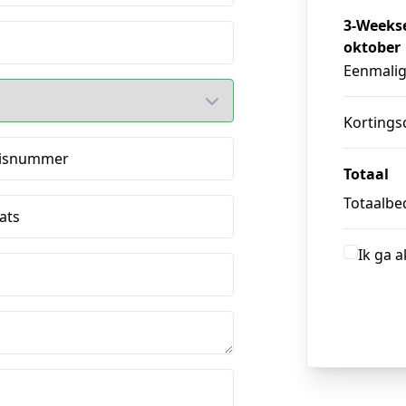
3-Weekse
oktober
Eenmali
Kortings
isnummer
Totaal
Totaalbed
ats
Ik ga 