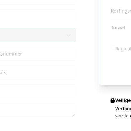
Kortings
Totaal
Ik ga 
isnummer
ats
Veilig
Verbin
versleu