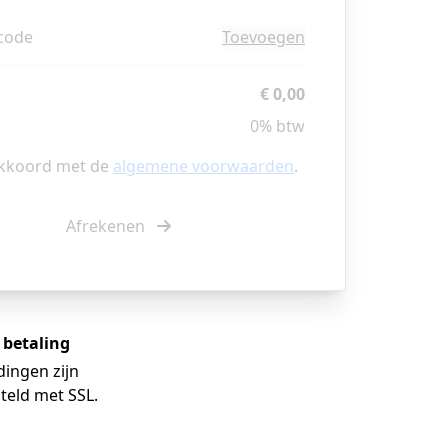
code
Toevoegen
€ 0,00
0% btw
akkoord met de
algemene voorwaarden
.
Afrekenen
e betaling
dingen zijn
teld met SSL.