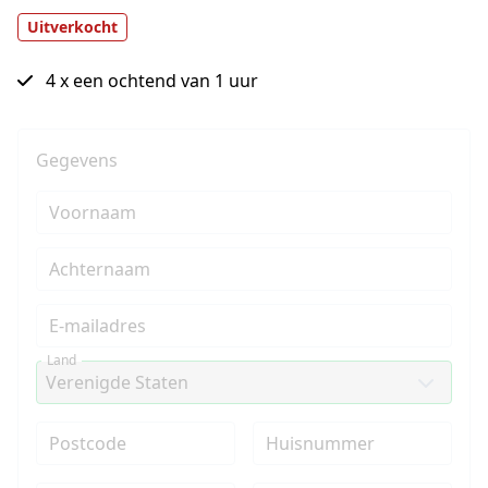
Uitverkocht
4 x een ochtend van 1 uur
Gegevens
Voornaam
Achternaam
E-mailadres
Land
Postcode
Huisnummer